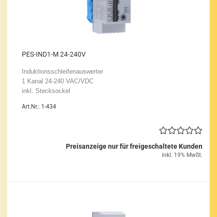
PES-​IND1-​M 24-​240V
In­duk­ti­ons­schlei­fen­aus­wer­ter
1 Kanal 24-​240 VAC/VDC
inkl. Steck­so­ckel
Art.Nr.: 1-434
Preisanzeige nur für freigeschaltete Kunden
inkl. 19% MwSt.