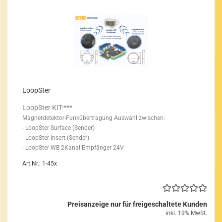
LoopS­ter
LoopS­ter KIT-***
Magnetdetektor-​Funkübertragung
Aus­wahl zwi­schen:
- LoopS­ter Sur­face (Sen­der)
- LoopS­ter In­sert (Sen­der)
- LoopS­ter WB 2Kanal Emp­fän­ger 24V
Art.Nr.: 1-45x
Preisanzeige nur für freigeschaltete Kunden
inkl. 19% MwSt.