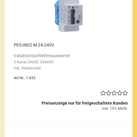
PES-​IND2-​M 24-​240V
In­duk­ti­ons­schlei­fen­aus­wer­ter
2 Kanal 24VDC 240VAC
inkl. Steck­so­ckel
Art.Nr.: 1-435
Preisanzeige nur für freigeschaltete Kunden
inkl. 19% MwSt.