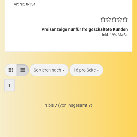
Art.Nr.: 0-154
Preisanzeige nur für freigeschaltete Kunden
inkl. 19% MwSt.
Sortieren nach
pro Seite
Sortieren nach
16 pro Seite
1
1
bis
7
(von insgesamt
7
)