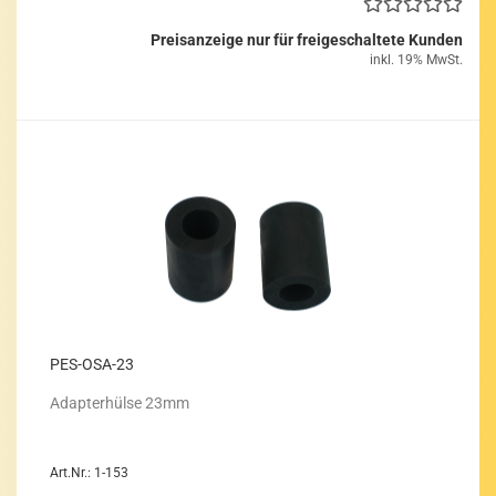
Preisanzeige nur für freigeschaltete Kunden
inkl. 19% MwSt.
PES-​OSA-​23
Ad­ap­ter­hül­se 23mm
Art.Nr.: 1-153