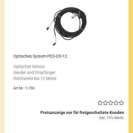
Op­ti­sches Sys­tem PES-​OS-12
Op­ti­scher Sen­sor
Sen­der und Emp­fän­ger
Reich­wei­te bis 12 Meter
Art.Nr.: 1-150
Preisanzeige nur für freigeschaltete Kunden
inkl. 19% MwSt.