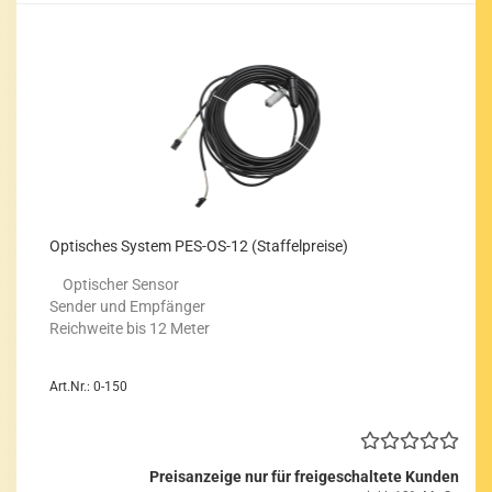
Op­ti­sches Sys­tem PES-​OS-12 (Staf­fel­prei­se)
Op­ti­scher Sen­sor
Sen­der und Emp­fän­ger
Reich­wei­te bis 12 Meter
Art.Nr.: 0-150
Preisanzeige nur für freigeschaltete Kunden