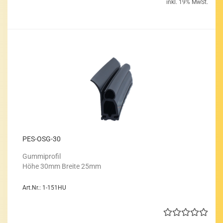
inkl. 19% MwSt.
PES-​OSG-​30
Gum­mi­pro­fil
Höhe 30mm Brei­te 25mm
Art.Nr.: 1-151HU