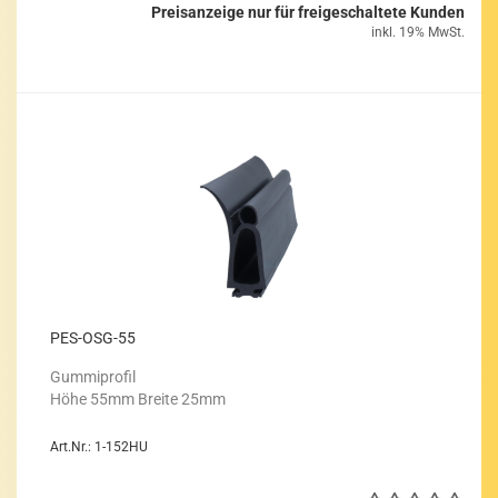
Preisanzeige nur für freigeschaltete Kunden
inkl. 19% MwSt.
PES-​OSG-​55
Gum­mi­pro­fil
Höhe 55mm Brei­te 25mm
Art.Nr.: 1-152HU