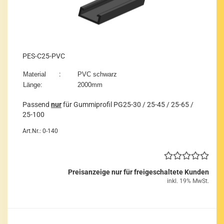
PES-​C25-​PVC
:
Ma­te­ri­al
PVC schwarz
Länge:
2000mm
Pas­send
nur
für Gum­mi­pro­fil PG25-​30 / 25-45 / 25-65 /
25-​100
Art.Nr.: 0-140
Preisanzeige nur für freigeschaltete Kunden
inkl. 19% MwSt.