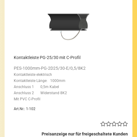
Kon­takt­leis­te PG-25/30 mit C-​Pro­fil
PES-​1000mm-PG-2D25/30-E/0,5/8K2
Kon­takt­leis­te elek­trisch
Kon­takt­leis­te Länge: 1000mm
An­schluss 1 0,5m Kabel
An­schluss 2 Wi­der­stand 8K2
Mit PVC C-​Profil
Art.Nr.: 1-102
Preisanzeige nur für freigeschaltete Kunden