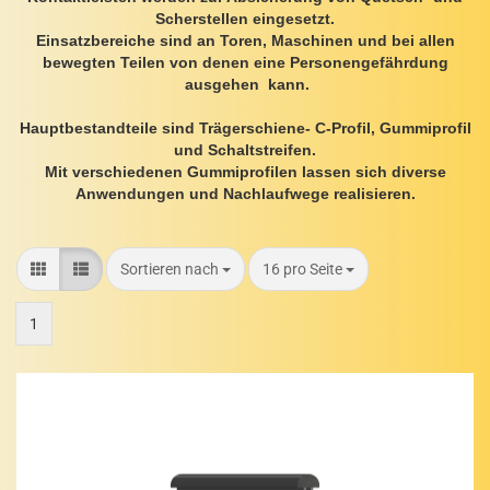
Scherstellen eingesetzt.
Einsatzbereiche sind an Toren, Maschinen und bei allen
bewegten Teilen von denen eine Personengefährdung
ausgehen kann.
Hauptbestandteile sind Trägerschiene- C-Profil, Gummiprofil
und Schaltstreifen.
Mit verschiedenen Gummiprofilen lassen sich diverse
Anwendungen und Nachlaufwege realisieren.
Sortieren nach
pro Seite
Sortieren nach
16 pro Seite
1