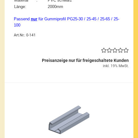
:
Ma­te­ri­al
PVC schwarz
Länge:
2000mm
Pas­send
nur
für Gum­mi­pro­fil PG25-​30 / 25-45 / 25-65 / 25-​
100
Art.Nr.: 0-141
Preisanzeige nur für freigeschaltete Kunden
inkl. 19% MwSt.