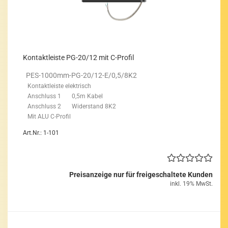
Kon­takt­leis­te PG-20/12 mit C-​Pro­fil
PES-​1000mm-PG-20/12-E/0,5/8K2
Kon­takt­leis­te elek­trisch
An­schluss 1 0,5m Kabel
An­schluss 2 Wi­der­stand 8K2
Mit ALU C-​Profil
Art.Nr.: 1-101
Preisanzeige nur für freigeschaltete Kunden
inkl. 19% MwSt.