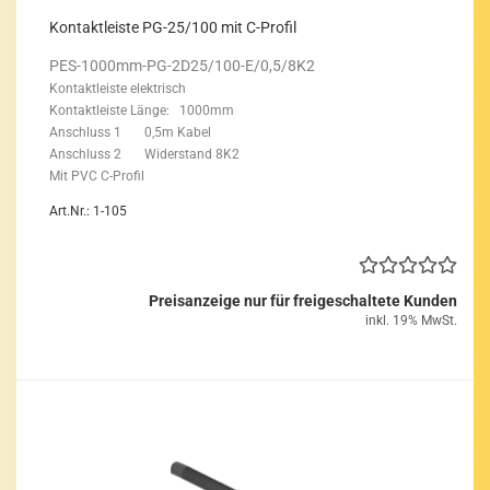
Kon­takt­leis­te PG-25/100 mit C-​Pro­fil
PES-​1000mm-PG-2D25/100-E/0,5/8K2
Kon­takt­leis­te elek­trisch
Kon­takt­leis­te Länge: 1000mm
An­schluss 1 0,5m Kabel
An­schluss 2 Wi­der­stand 8K2
Mit PVC C-​Profil
Art.Nr.: 1-105
Preisanzeige nur für freigeschaltete Kunden
inkl. 19% MwSt.