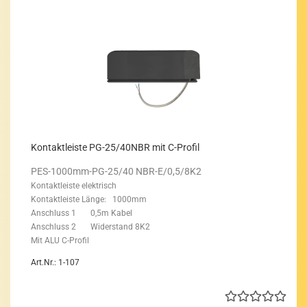
Kon­takt­leis­te PG-25/40NBR mit C-​Pro­fil
PES-​1000mm-PG-25/40 NBR-E/0,5/8K2
Kon­takt­leis­te elek­trisch
Kon­takt­leis­te Länge: 1000mm
An­schluss 1 0,5m Kabel
An­schluss 2 Wi­der­stand 8K2
Mit ALU C-​Profil
Art.Nr.: 1-107