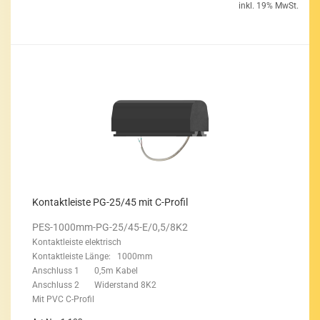
inkl. 19% MwSt.
Kon­takt­leis­te PG-25/45 mit C-​Pro­fil
PES-​1000mm-PG-25/45-E/0,5/8K2
Kon­takt­leis­te elek­trisch
Kon­takt­leis­te Länge: 1000mm
An­schluss 1 0,5m Kabel
An­schluss 2 Wi­der­stand 8K2
Mit PVC C-​Profil