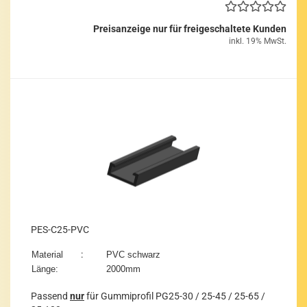
Preisanzeige nur für freigeschaltete Kunden
inkl. 19% MwSt.
PES-​C25-​PVC
:
Ma­te­ri­al
PVC schwarz
Länge:
2000mm
Pas­send
nur
für Gum­mi­pro­fil PG25-​30 / 25-45 / 25-65 /