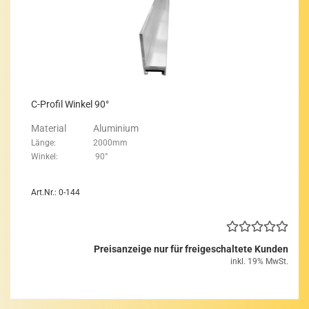
C-​Pro­fil Win­kel 90°
Ma­te­ri­al Alu­mi­ni­um
Länge: 2000mm
Win­kel: 90°
Art.Nr.: 0-144
Preisanzeige nur für freigeschaltete Kunden
inkl. 19% MwSt.