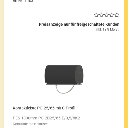
Art.Nr.: 1-103
Preisanzeige nur für freigeschaltete Kunden
inkl. 19% MwSt.
Kon­takt­leis­te PG-25/65 mit C-​Pro­fil
PES-​1000mm-PG-2D25/65-E/0,5/8K2
Kon­takt­leis­te elek­trisch