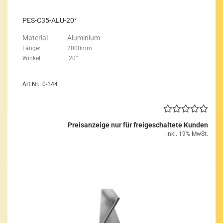
PES-​C35-​ALU-20°
Ma­te­ri­al Alu­mi­ni­um
Länge: 2000mm
Win­kel: 20°
Art.Nr.: 0-144
Preisanzeige nur für freigeschaltete Kunden
inkl. 19% MwSt.