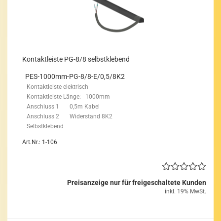
Kon­takt­leis­te PG-8/8 selbst­kle­bend
PES-​1000mm-PG-8/8-E/0,5/8K2
Kon­takt­leis­te elek­trisch
Kon­takt­leis­te Länge: 1000mm
An­schluss 1 0,5m Kabel
An­schluss 2 Wi­der­stand 8K2
Selbst­kle­bend
Art.Nr.: 1-106
Preisanzeige nur für freigeschaltete Kunden
inkl. 19% MwSt.