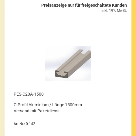
Preisanzeige nur für freigeschaltete Kunden
inkl. 19% MwSt.
PES-​C20A-​1500
C-​Pro­fil Alu­mi­ni­um / Länge 1500mm
Ver­sand mit Pa­ket­dienst
Art.Nr.: 0-142