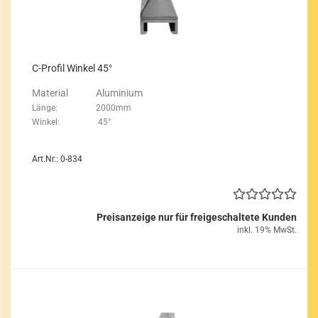
C-​Pro­fil Win­kel 45°
Ma­te­ri­al Alu­mi­ni­um
Länge: 2000mm
Win­kel: 45°
Art.Nr.: 0-834
Preisanzeige nur für freigeschaltete Kunden
inkl. 19% MwSt.