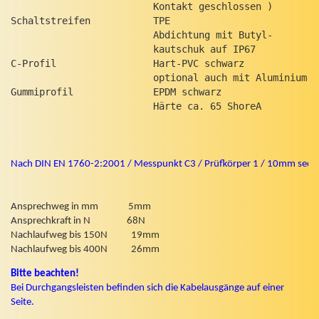
                         Kontakt geschlossen )

Schaltstreifen           TPE

                         Abdichtung mit Butyl-

                         kautschuk auf IP67

C-Profil                 Hart-PVC schwarz

                         optional auch mit Aluminium C
Gummiprofil              EPDM schwarz

                         Härte ca. 65 ShoreA

Nach DIN EN 1760-2:2001 / Messpunkt C3 / Prüfkörper 1 / 10mm sec. 
Ansprechweg in mm              5mm

Ansprechkraft in N                 68N

Nachlaufweg bis 150N           19mm

Nachlaufweg bis 400N           26mm
Bitte beachten!
Bei Durchgangsleisten befinden sich die Kabelausgänge auf einer
Seite.