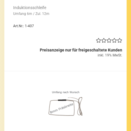
In­duk­ti­ons­schlei­fe
Um­fang 6m / Zul. 12m
Art.Nr.: 1-407
Preisanzeige nur für freigeschaltete Kunden
inkl. 19% MwSt.