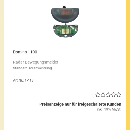
Do­mi­no 1100
Radar Be­we­gungs­mel­der
Stan­dard Tor­an­wen­dung
Art.Nr.: 1-413
Preisanzeige nur für freigeschaltete Kunden
inkl. 19% MwSt.