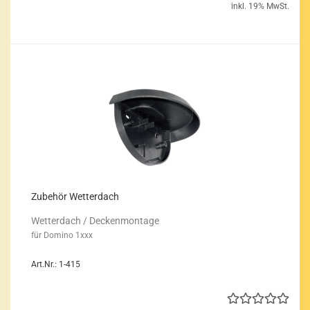
inkl. 19% MwSt.
Zu­be­hör Wet­ter­dach
Wet­ter­dach / De­cken­mon­ta­ge
für Do­mi­no 1xxx
Art.Nr.: 1-415