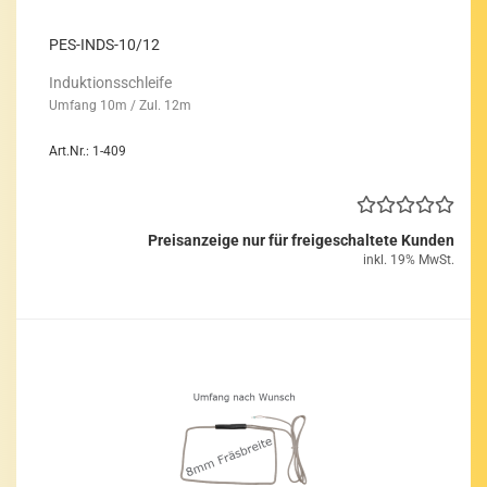
PES-​INDS-​10/12
In­duk­ti­ons­schlei­fe
Um­fang 10m / Zul. 12m
Art.Nr.: 1-409
Preisanzeige nur für freigeschaltete Kunden
inkl. 19% MwSt.