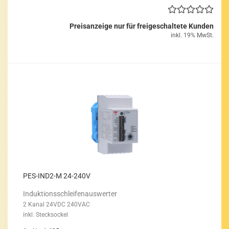
Preisanzeige nur für freigeschaltete Kunden
inkl. 19% MwSt.
PES-​IND2-​M 24-​240V
In­duk­ti­ons­schlei­fen­aus­wer­ter
2 Kanal 24VDC 240VAC
inkl. Steck­so­ckel