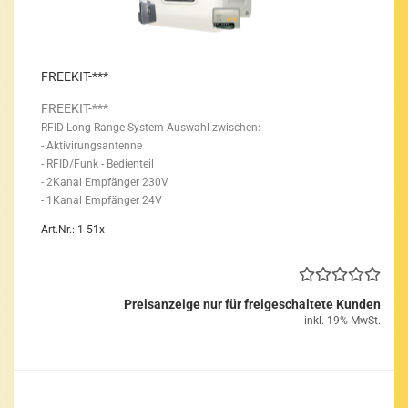
FREEKIT-​​***
FREEKIT-​***
RFID Long Range Sys­tem
Aus­wahl zwi­schen:
- Ak­ti­vi­rungs­an­ten­ne
- RFID/Funk - Be­dien­teil
- 2Kanal Emp­fän­ger 230V
- 1Kanal Emp­fän­ger 24V
Art.Nr.: 1-51x
Preisanzeige nur für freigeschaltete Kunden
inkl. 19% MwSt.