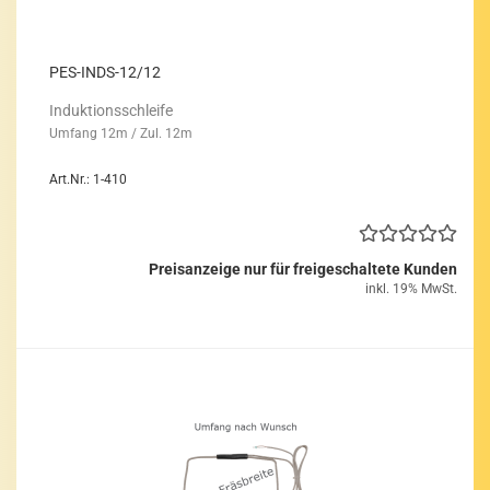
PES-​INDS-​12/12
In­duk­ti­ons­schlei­fe
Um­fang 12m / Zul. 12m
Art.Nr.: 1-410
Preisanzeige nur für freigeschaltete Kunden
inkl. 19% MwSt.