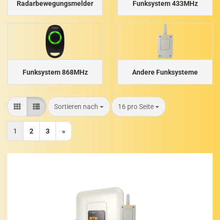
Radarbewegungsmelder
Funksystem 433MHz
Funksystem 868MHz
Andere Funksysteme
Sortieren nach
pro Seite
Sortieren nach
16 pro Seite
1
2
3
»