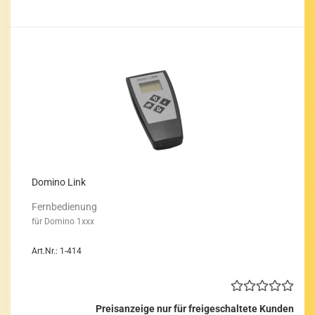
Do­mi­no Link
Fern­be­die­nung
für Do­mi­no 1xxx
Art.Nr.: 1-414
Preisanzeige nur für freigeschaltete Kunden