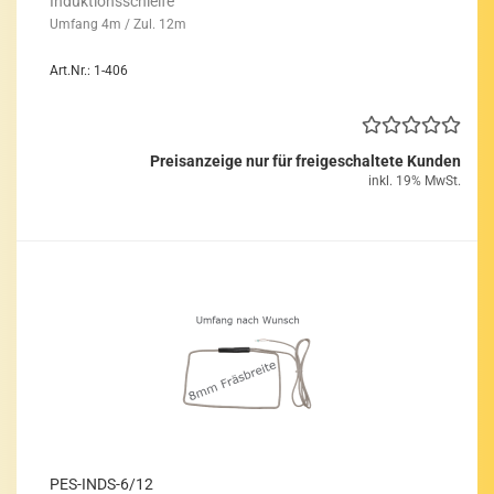
In­duk­ti­ons­schlei­fe
Um­fang 4m / Zul. 12m
Art.Nr.: 1-406
Preisanzeige nur für freigeschaltete Kunden
inkl. 19% MwSt.
PES-​INDS-​6/12