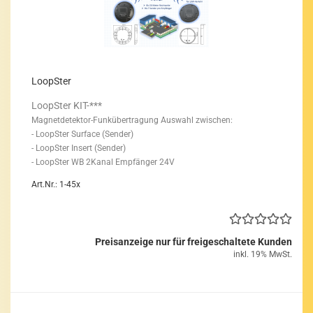
LoopS­ter
LoopS­ter KIT-***
Magnetdetektor-​Funkübertragung
Aus­wahl zwi­schen:
- LoopS­ter Sur­face (Sen­der)
- LoopS­ter In­sert (Sen­der)
- LoopS­ter WB 2Kanal Emp­fän­ger 24V
Art.Nr.: 1-45x
Preisanzeige nur für freigeschaltete Kunden
inkl. 19% MwSt.