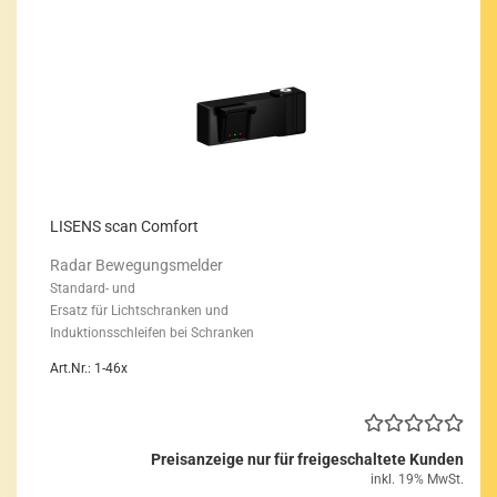
LI­SENS scan Com­fort
Radar Be­we­gungs­mel­der
Standard-​ und
Er­satz für Licht­schran­ken und
In­duk­ti­ons­schlei­fen bei Schran­ken
Art.Nr.: 1-46x
Preisanzeige nur für freigeschaltete Kunden
inkl. 19% MwSt.