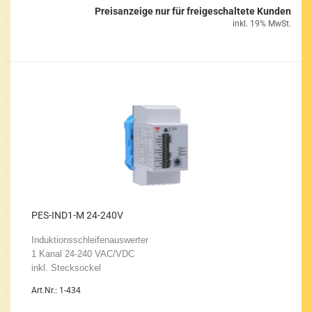
Preisanzeige nur für freigeschaltete Kunden
inkl. 19% MwSt.
PES-​IND1-​M 24-​240V
In­duk­ti­ons­schlei­fen­aus­wer­ter
1 Kanal 24-​240 VAC/VDC
inkl. Steck­so­ckel
Art.Nr.: 1-434