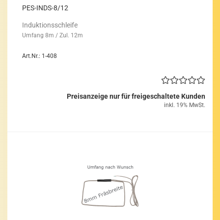
PES-​INDS-​8/12
In­duk­ti­ons­schlei­fe
Um­fang 8m / Zul. 12m
Art.Nr.: 1-408
Preisanzeige nur für freigeschaltete Kunden
inkl. 19% MwSt.