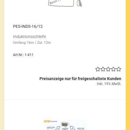
PES-​INDS-​16/12
In­duk­ti­ons­schlei­fe
Um­fang 16m / Zul. 12m
Art.Nr.: 1-411
Preisanzeige nur für freigeschaltete Kunden
inkl. 19% MwSt.