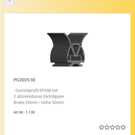
1
PG2D25-​​30
Gum­mi­pro­fil EPDM mit
2 ab­trenn­ba­ren Dicht­lip­pen
Brei­te 25mm / Höhe 30mm
Art.Nr.: 1-130