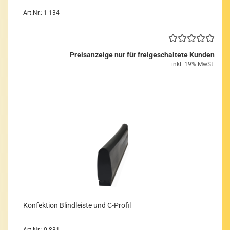
Art.Nr.: 1-134
Preisanzeige nur für freigeschaltete Kunden
inkl. 19% MwSt.
Kon­fek­ti­on Blind­leis­te und C-​Pro­fil