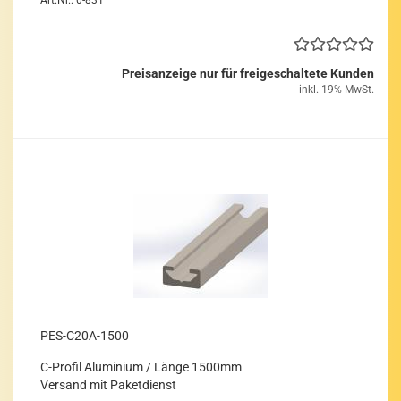
Art.Nr.: 0-831
Preisanzeige nur für freigeschaltete Kunden
inkl. 19% MwSt.
PES-​C20A-​1500
C-​Pro­fil Alu­mi­ni­um / Länge 1500mm
Ver­sand mit Pa­ket­dienst