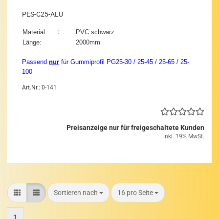
PES-​C25-​ALU
:
Ma­te­ri­al
PVC schwarz
Länge:
2000mm
Pas­send
nur
für Gum­mi­pro­fil PG25-​30 / 25-45 / 25-65 / 25-​
100
Art.Nr.: 0-141
Preisanzeige nur für freigeschaltete Kunden
inkl. 19% MwSt.
Sortieren nach
pro Seite
Sortieren nach
16 pro Seite
1