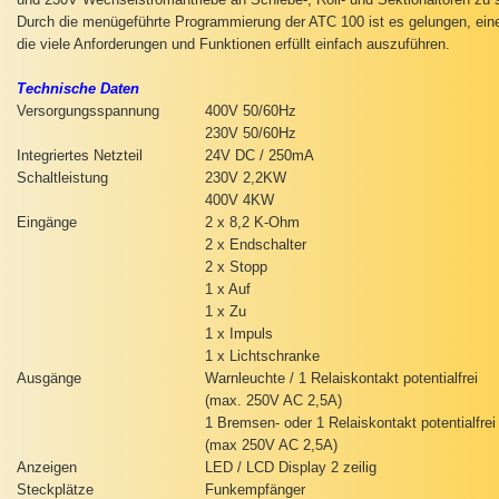
Durch die menügeführte Programmierung der ATC 100 ist es gelungen, ei
die viele Anforderungen und Funktionen erfüllt einfach auszuführen.
Technische Daten
Versorgungsspannung
400V 50/60Hz
230V 50/60Hz
Integriertes Netzteil
24V DC / 250mA
Schaltleistung
230V 2,2KW
400V 4KW
Eingänge
2 x 8,2 K-Ohm
2 x Endschalter
2 x Stopp
1 x Auf
1 x Zu
1 x Impuls
1 x Lichtschranke
Ausgänge
Warnleuchte / 1 Relaiskontakt potentialfrei
(max. 250V AC 2,5A)
1 Bremsen- oder 1 Relaiskontakt potentialfrei
(max 250V AC 2,5A)
Anzeigen
LED / LCD Display 2 zeilig
Steckplätze
Funkempfänger