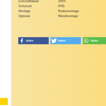
Einschaltdauer
100%
Schutzart
IP65
Montage
Bodenmontage
Optional
Wandmontage
teilen
tweet
teilen