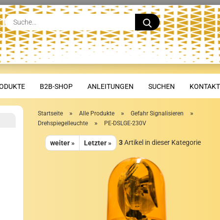
Suche...
ODUKTE
B2B-SHOP
ANLEITUNGEN
SUCHEN
KONTAKT
»
»
»
Startseite
Alle Produkte
Gefahr Signalisieren
»
Drehspiegelleuchte
PE-DSLGE-230V
3
Artikel in dieser Kategorie
weiter »
Letzter »