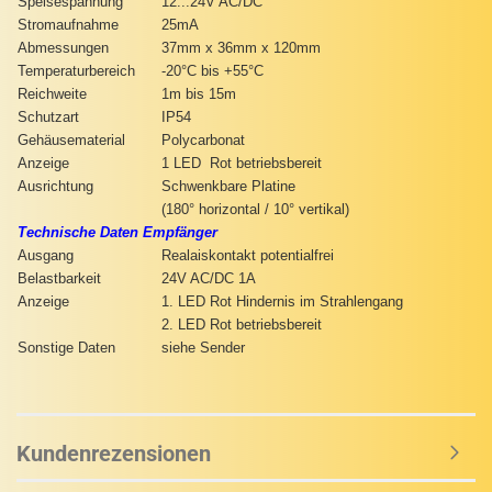
Speisespannung
12...24V AC/DC
Stromaufnahme
25mA
Abmessungen
37mm x 36mm x 120mm
Temperaturbereich
-20°C bis +55°C
Reichweite
1m bis 15m
Schutzart
IP54
Gehäusematerial
Polycarbonat
Anzeige
1 LED Rot betriebsbereit
Ausrichtung
Schwenkbare Platine
(180° horizontal / 10° vertikal)
Technische Daten Empfänger
Ausgang
Realaiskontakt potentialfrei
Belastbarkeit
24V AC/DC 1A
Anzeige
1. LED Rot Hindernis im Strahlengang
2. LED Rot betriebsbereit
Sonstige Daten
siehe Sender
Kundenrezensionen