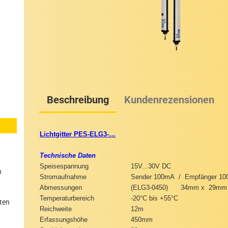
Beschreibung
Kundenrezensionen
Lichtgitter PES-ELG3-…
Technische Daten
Speisespannung
15V...30V DC
n
Stromaufnahme
Sender 100mA / Empfänger 1
Abmessungen
(ELG3-0450)
34mm x 29mm 
Temperaturbereich
-20°C bis +55°C
ten
Reichweite
12m
Erfassungshöhe
450mm