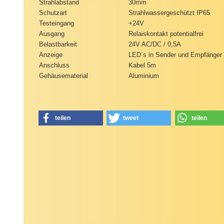
Strahlabstand
30mm
Schutzart
Strahlwassergeschützt IP65
Testeingang
+24V
Ausgang
Relaiskontakt potentialfrei
Belastbarkeit
24V AC/DC / 0,5A
Anzeige
LED`s in Sender und Empfänger
Anschluss
Kabel 5m
Gehäusematerial
Aluminium
teilen
tweet
teilen