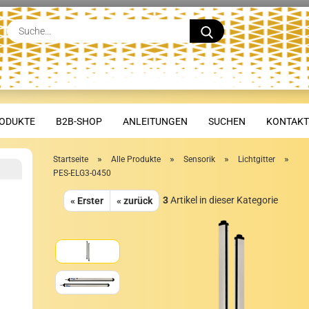
Suche...
ODUKTE
B2B-SHOP
ANLEITUNGEN
SUCHEN
KONTAKT
»
»
»
»
Startseite
Alle Produkte
Sensorik
Lichtgitter
PES-ELG3-0450
3
Artikel in dieser Kategorie
« Erster
« zurück